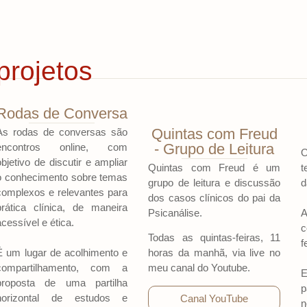
projetos
Rodas de Conversa
Quintas com Freud
As rodas de conversas são
- Grupo de Leitura
encontros online, com
O
objetivo de discutir e ampliar
Quintas com Freud é um
t
o conhecimento sobre temas
grupo de leitura e discussão
d
complexos e relevantes para
dos casos clínicos do pai da
prática clínica, de maneira
Psicanálise.
A
acessível e ética.
c
Todas as quintas-feiras, 11
f
É um lugar de acolhimento e
horas da manhã, via live no
compartilhamento, com a
meu canal do Youtube.
E
proposta de uma partilha
p
horizontal de estudos e
Canal YouTube
n