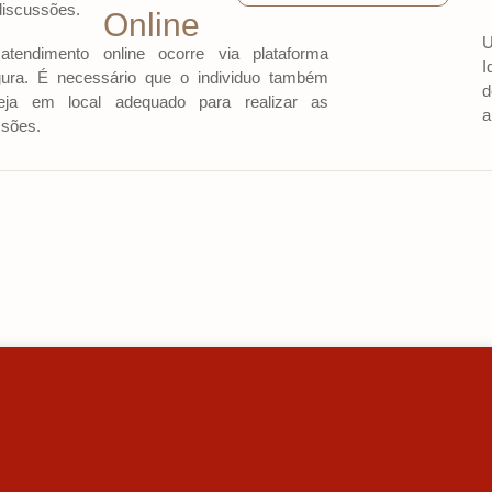
discussões.
Online
U
tendimento online ocorre via plataforma
I
ura. É necessário que o individuo também
d
teja em local adequado para realizar as
a
sões.